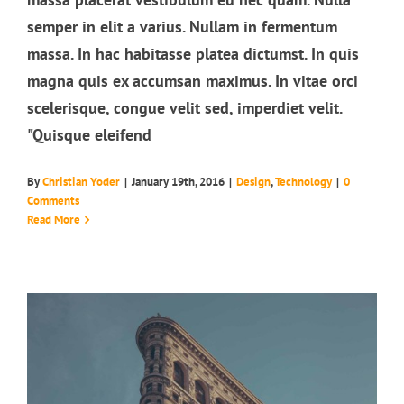
semper in elit a varius. Nullam in fermentum
massa. In hac habitasse platea dictumst. In quis
magna quis ex accumsan maximus. In vitae orci
scelerisque, congue velit sed, imperdiet velit.
"Quisque eleifend
Aenean consectetur tempor metus,
By
Christian Yoder
|
January 19th, 2016
|
Design
,
Technology
|
0
eget ut sapien
Comments
Read More
Creative
Featured
Trending