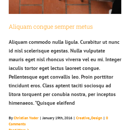
Aliquam congue semper metus
Aliquam commodo nulla ligula. Curabitur ut nunc
id nisl scelerisque egestas. Nulla vulputate
mauris eget nisl rhoncus viverra vel eu mi. Integer
iaculis tortor eget lectus laoreet congue.
Pellentesque eget convallis leo. Proin porttitor
tincidunt eros. Class aptent taciti sociosqu ad
litora torquent per conubia nostra, per inceptos
himenaeos. "Quisque eleifend
By
Christian Yoder
|
January 19th, 2016
|
Creative
,
Design
|
0
Cras suscipit ante erat eleifend
Comments
Creative
News