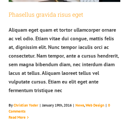
Phasellus gravida risus eget
Aliquam eget quam et tortor ullamcorper ornare
ac vel odio. Etiam vitae dui congue, mattis felis
at, dignissim elit. Nunc tempor iaculis orci ac
consectetur. Nam tempor, ante a cursus hendrerit,
sem magna bibendum diam, nec interdum diam
lacus at tellus. Aliquam laoreet tellus vel
vulputate cursus. Etiam eu elit eget ante
fermentum tristique nec
By
Christian Yoder
|
January 19th, 2016
|
News
,
Web Design
|
0
Sed placerat velit ante feugiat
Comments
Technology
Read More