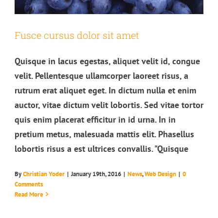
Fusce cursus dolor sit amet
Quisque in lacus egestas, aliquet velit id, congue
velit. Pellentesque ullamcorper laoreet risus, a
rutrum erat aliquet eget. In dictum nulla et enim
auctor, vitae dictum velit lobortis. Sed vitae tortor
quis enim placerat efficitur in id urna. In in
pretium metus, malesuada mattis elit. Phasellus
lobortis risus a est ultrices convallis. "Quisque
By
Christian Yoder
|
January 19th, 2016
|
News
,
Web Design
|
0
Aliquam luctus sem massa
Comments
Design
Technology
Read More