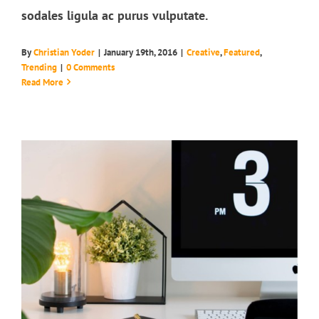
sodales ligula ac purus vulputate.
By
Christian Yoder
|
January 19th, 2016
|
Creative
,
Featured
,
Phasellus gravida risus eget
Trending
|
0 Comments
News
Web Design
Read More