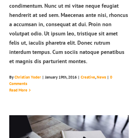
condimentum. Nunc ut mi vitae neque feugiat
hendrerit at sed sem. Maecenas ante nisi, rhoncus
a accumsan in, consequat at dui. Proin non
volutpat odio. Ut ipsum leo, tristique sit amet
felis ut, iaculis pharetra elit. Donec rutrum
interdum tempus. Cum sociis natoque penatibus
et magnis dis parturient montes.
By
Christian Yoder
|
January 19th, 2016
|
Creative
,
News
|
0
Vivamus ut magna turpis
Comments
Design
Web Design
Read More