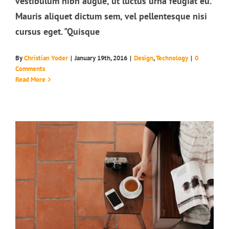
vestibulum nibh augue, ut luctus urna feugiat eu.
Mauris aliquet dictum sem, vel pellentesque nisi
cursus eget. "Quisque
By
Christian Yoder
|
January 19th, 2016
|
Design
,
Technology
|
0
Aliquam congue semper metus
Comments
Creative
Design
Read More