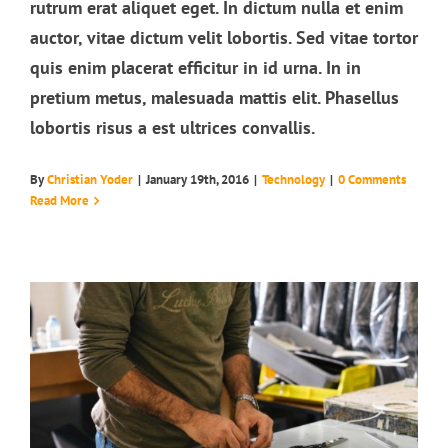
rutrum erat aliquet eget. In dictum nulla et enim
auctor, vitae dictum velit lobortis. Sed vitae tortor
quis enim placerat efficitur in id urna. In in
pretium metus, malesuada mattis elit. Phasellus
lobortis risus a est ultrices convallis.
Nulla in lorem et risus bibendum in
molest aculis
By
Christian Yoder
|
January 19th, 2016
|
Technology
|
0 Comments
Read More
News
Technology
Wordpress