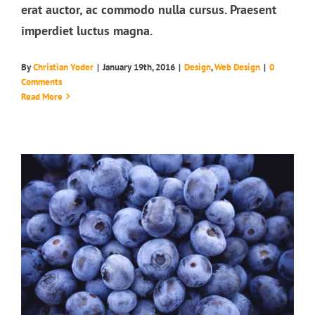
erat auctor, ac commodo nulla cursus. Praesent
imperdiet luctus magna.
By
Christian Yoder
|
January 19th, 2016
|
Design
,
Web Design
|
0
Fusce cursus dolor sit amet
Comments
News
Web Design
Read More